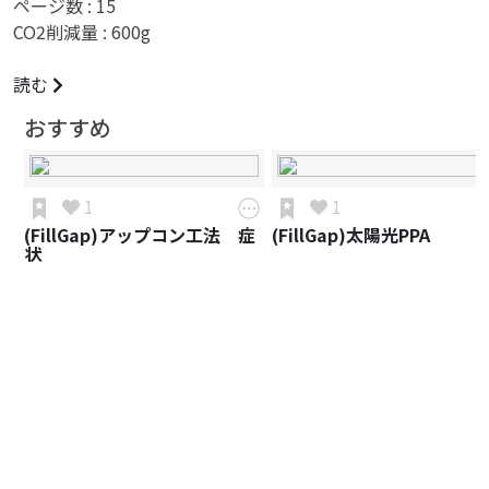
ページ数 :
15
CO2削減量 :
600
g
読む
おすすめ
1
1
(FillGap)アップコン工法 症
(FillGap)太陽光PPA
状