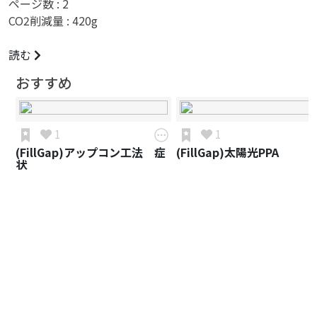
ページ数 :
2
CO2削減量 :
420
g
読む
おすすめ
1
1
(FillGap)アップコン工法 症
(FillGap)太陽光PPA
状