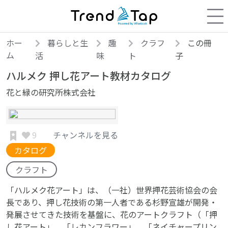
ホー
暮らしと生
趣
クラフ
この冊
ム
活
味
ト
子
ハルメク 押し花アート教材カタログ
花と緑の研究所株式会社
9
チャンネルを見る
カタログ
クラフト
「ハルメク花アート」は、（一社）世界押花芸術協会の会
長であり、押し花技術の第一人者である杉野宣雄が開発・
発展させてきた技術を基盤に、花のアートクラフト（「押
し花アート」、「レカンフラワー」、「ネイチャープリン