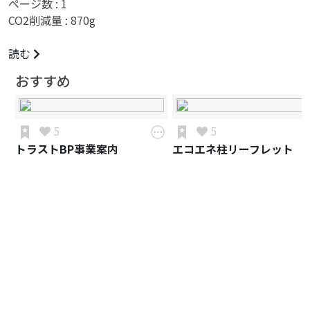
ページ数 :
1
CO2削減量 :
870
g
読む
おすすめ
5
5
トラストBP事業案内
エコエネ柱リーフレット