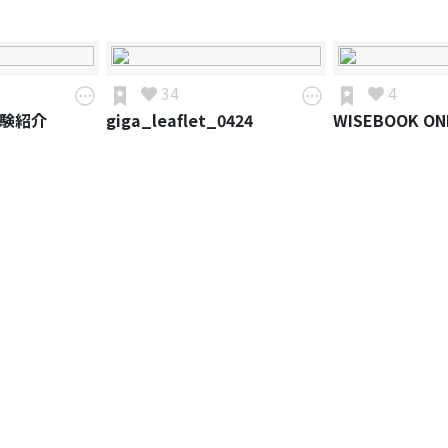
34
4
体験紹介
giga_leaflet_0424
WISEBOOK ON