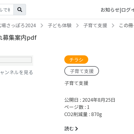
お知らせ
|
ログ
場さっぽろ2024
子ども体験
子育て支援
この冊
募集案内pdf
チラシ
子育て支援
ャンネルを見る
子育て支援
公開日 :
2024年8月25日
ページ数 :
1
CO2削減量 :
870
g
読む